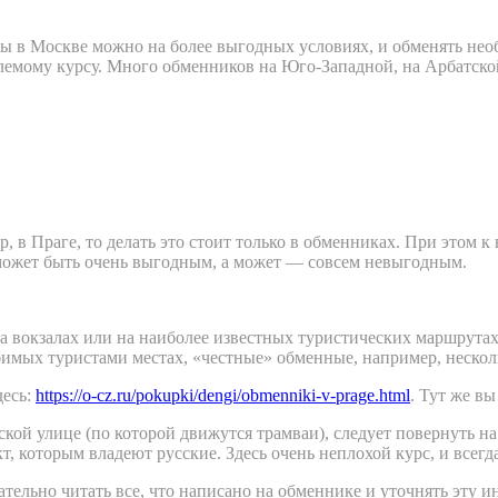
роны в Москве можно на более выгодных условиях, и обменять н
емому курсу. Много обменников на Юго-Западной, на Арбатской
ер, в Праге, то делать это стоит только в обменниках. При это
может быть очень выгодным, а может — совсем невыгодным.
а вокзалах или на наиболее известных туристических маршрутах
имых туристами местах, «честные» обменные, например, несколь
десь:
https://o-cz.ru/pokupki/dengi/obmenniki-v-prage.html
. Тут же в
ой улице (по которой движутся трамваи), следует повернуть н
, которым владеют русские. Здесь очень неплохой курс, и всегд
ательно читать все, что написано на обменнике и уточнять эту