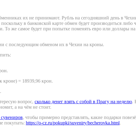
обменниках их не принимают. Рубль на сегодняшний день в Чехии
 поскольку в банковской карте обмен будет производиться либо 
ри. То же самое будет при попытке поменять евро или доллары н
ии с последующим обменом их в Чехии на кроны.
пить:
рон.
к кроне) = 18939,96 крон.
.
тересую вопрос,
сколько денег взять с собой в Прагу на неделю
.
омит, а на чём не стоит.
 сувениров
, чтобы примерно представлять, какие подарки повез
ше покупать:
https://o-cz.ru/pokupki/suveniry/becherovka.html
.