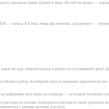
анкноту признали самой лучшей в мире. На ней на аверсе — порт
XIX — начала XX века Эмма Дистиннова, а на реверсе — Эвтерпа
 каков же курс чешской кроны к рублю на сегодняшний день? Да,
российского рубля. Колебаний курса в динамике практически нет,
 на информере чуть ниже на странице — во второй половине ста
е расходы по поездке планируются исходя из своих реальных во
накомиться с ценами на вещи и услуги.