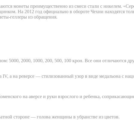
ваются монеты преимущественно из смеси стали с никелем. «Сер
нком. На 2012 год официально в обороте Чехии находятся только 
неты-геллеры из обращения.
: 5000, 2000, 1000, 200, 500, 100 крон. Все они отличаются д
а IV, а на реверсе — стилизованный узор в виде медальона с на
енского на аверсе и руки взрослого и ребенка, соприкасающиес
атной стороне — голова женщины в убранстве из цветов.