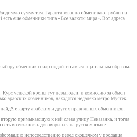
еобходимую сумму там. Гарантированно обменивают рубли на
 есть еще обменники типа «Все валюты мира». Вот адреса
м к выбору обменника надо подойти самым тщательным образом.
. Курс чешской кроны тут невыгоден, и комиссию за обмен
ко арабских обменников, находятся недалеко метро Мустек.
ы найдёте карту арабских и других правильных обменников.
а вторую примыкающую к ней слева улицу Неказанка, и тогда
а есть возможность договориться на русском языке.
 информацию непосредственно перед окошечком у продавца.