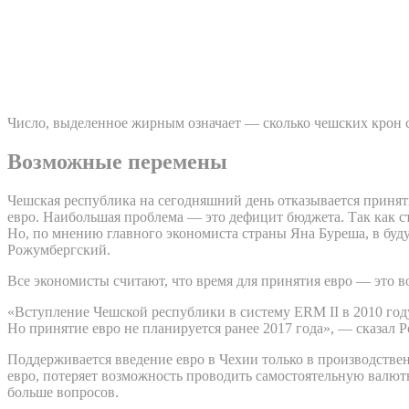
Число, выделенное жирным означает — сколько чешских крон ст
Возможные перемены
Чешская республика на сегодняшний день отказывается принять
евро. Наибольшая проблема — это дефицит бюджета. Так как ст
Но, по мнению главного экономиста страны Яна Буреша, в буд
Рожумбергский.
Все экономисты считают, что время для принятия евро — это 
«Вступление Чешской республики в систему ERM II в 2010 го
Но принятие евро не планируется ранее 2017 года», — сказал 
Поддерживается введение евро в Чехии только в производств
евро, потеряет возможность проводить самостоятельную валют
больше вопросов.