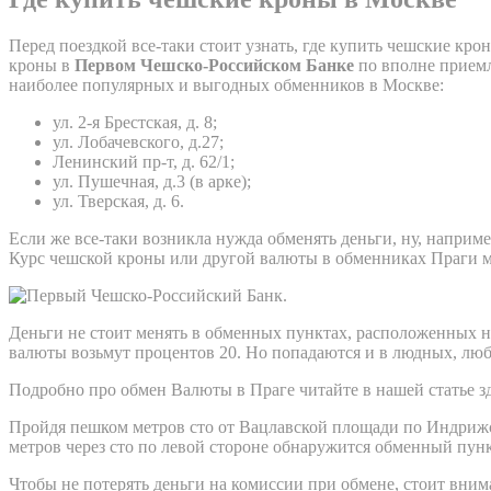
Перед поездкой все-таки стоит узнать, где купить чешские к
кроны в
Первом Чешско-Российском Банке
по вполне приемл
наиболее популярных и выгодных обменников в Москве:
ул. 2-я Брестская, д. 8;
ул. Лобачевского, д.27;
Ленинский пр-т, д. 62/1;
ул. Пушечная, д.3 (в арке);
ул. Тверская, д. 6.
Если же все-таки возникла нужда обменять деньги, ну, наприм
Курс чешской кроны или другой валюты в обменниках Праги 
Деньги не стоит менять в обменных пунктах, расположенных н
валюты возьмут процентов 20. Но попадаются и в людных, люб
Подробно про обмен Валюты в Праге читайте в нашей статье з
Пройдя пешком метров сто от Вацлавской площади по Индрижск
метров через сто по левой стороне обнаружится обменный пункт
Чтобы не потерять деньги на комиссии при обмене, стоит вним