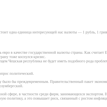
оит одна единица интересующей нас валюты — 1 рубль, 1 гривна
 евро в качестве государственной валюты страны. Как считает 
рану тоже коснулся кризис.
ущем Чешская республика не будет иметь подобного рода пробл
вопрос политический.
ду было бы преждевременным. Правительственный пакет эконом
Розумбергский.
енной сфере, в частности среди фирм, занимающихся экспортом
ную политику, а это повышает риск, связанный с ростом инфляц