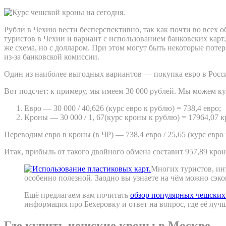
Рубли в Чехию вести бесперспективно, так как почти во всех 
туристов в Чехии и вариант с использованием банковских карт,
же схема, но с долларом. При этом могут быть некоторые поте
из-за банковской комиссии.
Один из наиболее выгодных вариантов — покупка евро в Росс
Вот подсчет: к примеру, мы имеем 30 000 рублей. Мы можем ку
Евро — 30 000 / 40,626 (курс евро к рублю) = 738,4 евро;
Кроны — 30 000 / 1, 67(курс кроны к рублю) = 17964,07 к
Переводим евро в кроны (в ЧР) — 738,4 евро / 25,65 (курс евро 
Итак, прибыль от такого двойного обмена составит 957,89 крон
Многих туристов, ин
особенно полезной. Заодно вы узнаете на чём можно сэкон
Ещё предлагаем вам почитать
обзор популярных чешских
информация про Бехеровку и ответ на вопрос, где её луч
Где купить чешские кроны в Москве