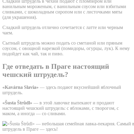
Сладкий штрудель в Чехии подают с пломбиром или
ванильным мороженым, с ванильным соусом или взбитыми
сливками, с шоколадным сиропом или с листочками мяты
(для украшения).
Сладкий штрудель отлично сочетается с латте или черным
чаем.
Сытный штрудель можно подать со сметаной или пряным
соусом, с овощной нарезкой (помидоры, огурцы, лук). К нему
подойдет как чай, так и пиво.
Где отведать в Праге настоящий
чешский штрудель?
«Kavárna Slavia»
— здесь подают вкуснейший яблочный
штрудель.
«Šusta Štrůdl»
— в этой лавочке выпекают и продают
настоящий чешский штрудель: с яблоками, с творогом, с
маком, а иногда — со сливами.