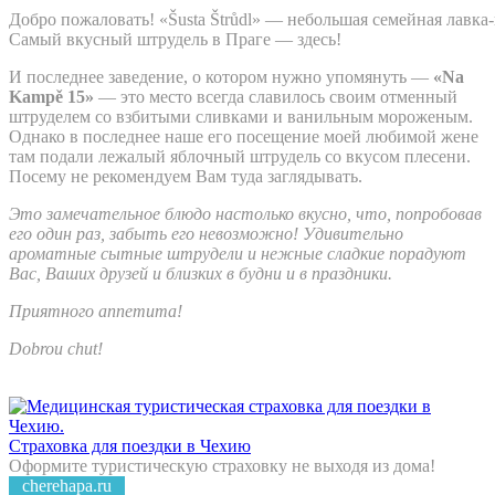
Добро пожаловать! «Šusta Štrůdl» — небольшая семейная лавка-
Самый вкусный штрудель в Праге — здесь!
И последнее заведение, о котором нужно упомянуть —
«Na
Kampě 15»
— это место всегда славилось своим отменный
штруделем со взбитыми сливками и ванильным мороженым.
Однако в последнее наше его посещение моей любимой жене
там подали лежалый яблочный штрудель со вкусом плесени.
Посему не рекомендуем Вам туда заглядывать.
Это замечательное блюдо настолько вкусно, что, попробовав
его один раз, забыть его невозможно! Удивительно
ароматные сытные штрудели и нежные сладкие порадуют
Вас, Ваших друзей и близких в будни и в праздники.
Приятного аппетита!
Dobrou chut!
Страховка для поездки в Чехию
Оформите туристическую страховку не выходя из дома!
cherehapa.ru