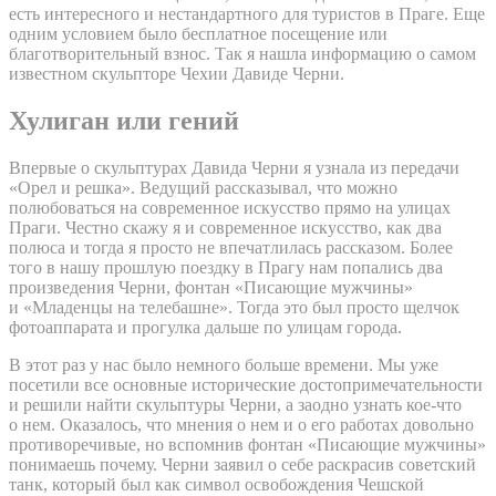
есть интересного и нестандартного для туристов в Праге. Еще
одним условием было бесплатное посещение или
благотворительный взнос. Так я нашла информацию о самом
известном скульпторе Чехии Давиде Черни.
Хулиган или гений
Впервые о скульптурах Давида Черни я узнала из передачи
«Орел и решка». Ведущий рассказывал, что можно
полюбоваться на современное искусство прямо на улицах
Праги. Честно скажу я и современное искусство, как два
полюса и тогда я просто не впечатлилась рассказом. Более
того в нашу прошлую поездку в Прагу нам попались два
произведения Черни, фонтан «Писающие мужчины»
и «Младенцы на телебашне». Тогда это был просто щелчок
фотоаппарата и прогулка дальше по улицам города.
В этот раз у нас было немного больше времени. Мы уже
посетили все основные исторические достопримечательности
и решили найти скульптуры Черни, а заодно узнать кое-что
о нем. Оказалось, что мнения о нем и о его работах довольно
противоречивые, но вспомнив фонтан «Писающие мужчины»
понимаешь почему. Черни заявил о себе раскрасив советский
танк, который был как символ освобождения Чешской