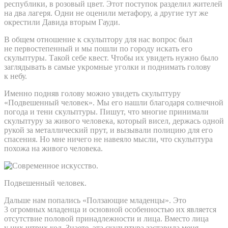
республики, в розовый цвет. Этот поступок разделил жителей
на два лагеря. Одни не оценили метафору, а другие тут же
окрестили Давида вторым Гауди.
В общем отношение к скульптору для нас вопрос был
не первостепенный и мы пошли по городу искать его
скульптуры. Такой себе квест. Чтобы их увидеть нужно было
заглядывать в самые укромные уголки и поднимать голову
к небу.
Именно подняв голову можно увидеть скульптуру
«Подвешенный человек». Мы его нашли благодаря солнечной
погода и тени скульптуры. Пишут, что многие принимали
скульптуру за живого человека, который висел, держась одной
рукой за металлический прут, и вызывали полицию для его
спасения. Но мне ничего не навеяло мысли, что скульптура
похожа на живого человека.
Подвешенный человек.
Дальше нам попались «Ползающие младенцы». Это
3 огромных младенца и основной особенностью их является
отсутствие половой принадлежности и лица. Вместо лица
у них штрих код. Знаете, эта скульптура заставила меня