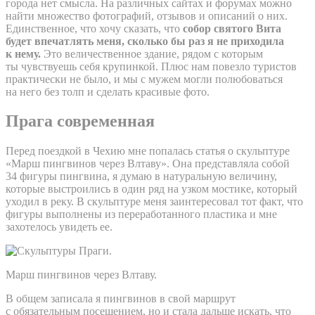
города нет смысла. На различных сайтах и форумах можно
найти множество фотографий, отзывов и описаний о них.
Единственное, что хочу сказать, что
собор святого Вита
будет впечатлять меня, сколько бы раз я не приходила
к нему.
Это величественное здание, рядом с которым
ты чувствуешь себя крупинкой. Плюс нам повезло туристов
практически не было, и мы с мужем могли полюбоваться
на него без толп и сделать красивые фото.
Прага современная
Перед поездкой в Чехию мне попалась статья о скульптуре
«Марш пингвинов через Влтаву». Она представляла собой
34 фигуры пингвина, я думаю в натуральную величину,
которые выстроились в один ряд на узком мостике, который
уходил в реку. В скульптуре меня заинтересовал тот факт, что
фигуры выполнены из переработанного пластика и мне
захотелось увидеть ее.
Марш пингвинов через Влтаву.
В общем записала я пингвинов в свой маршрут
с обязательным посещением, но и стала дальше искать, что